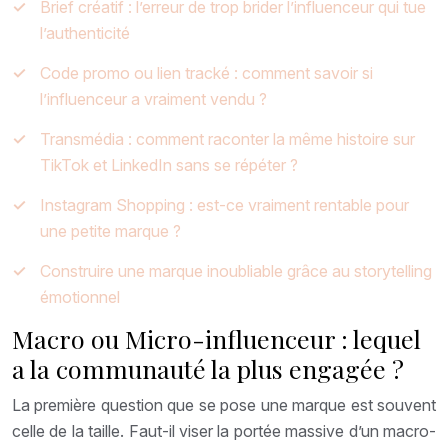
Brief créatif : l’erreur de trop brider l’influenceur qui tue
l’authenticité
Code promo ou lien tracké : comment savoir si
l’influenceur a vraiment vendu ?
Transmédia : comment raconter la même histoire sur
TikTok et LinkedIn sans se répéter ?
Instagram Shopping : est-ce vraiment rentable pour
une petite marque ?
Construire une marque inoubliable grâce au storytelling
émotionnel
Macro ou Micro-influenceur : lequel
a la communauté la plus engagée ?
La première question que se pose une marque est souvent
celle de la taille. Faut-il viser la portée massive d’un macro-