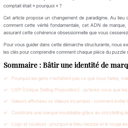
comptait était « pourquoi » ?
Cet article propose un changement de paradigme. Au lieu de 
comment cette vérité fondamentale, cet ADN de marque, doit
assurant cette cohérence obsessionnelle que vous cesserez 
Pour vous guider dans cette démarche structurante, nous ex
les clés pour comprendre comment chaque pièce du puzzle s’
Sommaire : Bâtir une identité de marq
Pourquoi les gens n’achètent pas ce que vous faites, mai
USP (Unique Selling Proposition) : qu’avez-vous que les
Valeurs affichées vs Valeurs incarnées : comment éviter 
Construire une marque inoubliable grâce au storytelling 
Logo et couleurs : pourquoi le bleu rassure et le rouge e