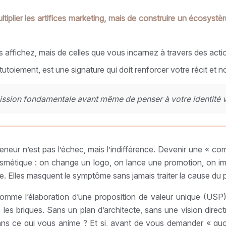
ultiplier les artifices marketing, mais de construire un écosy
s affichez, mais de celles que vous incarnez à travers des act
utoiement, est une signature qui doit renforcer votre récit et no
ssion fondamentale avant même de penser à votre identité vi
eneur n’est pas l’échec, mais l’indifférence. Devenir une « co
osmétique : on change un logo, on lance une promotion, on imi
e. Elles masquent le symptôme sans jamais traiter la cause du p
mme l’élaboration d’une proposition de valeur unique (USP), 
les briques. Sans un plan d’architecte, sans une vision direct
dans ce qui vous anime ? Et si, avant de vous demander « quo