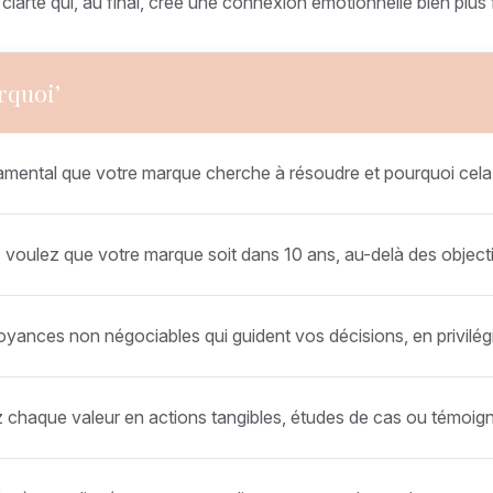
tte clarté qui, au final, crée une connexion émotionnelle bien pl
rquoi’
ondamental que votre marque cherche à résoudre et pourquoi cel
s voulez que votre marque soit dans 10 ans, au-delà des objecti
royances non négociables qui guident vos décisions, en privilégi
 chaque valeur en actions tangibles, études de cas ou témoigna