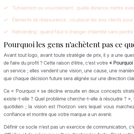
Tutoiement ou vouvoiement : quelle distance mettre avec
Éléments de réassurance : où placer les avis clients pour 
Rebranding : quand faut-il changer d’identité sans perdre 
Pourquoi les gens n’achètent pas ce que
Avant tout logo, avant toute stratégie de prix, il y a une qu
de faire du profit ? Cette raison d’être, c’est votre
« Pourquoi
un service ; elles vendent une vision, une cause, une manière
que chaque décision future sera alignée sur une direction cla
Ce « Pourquoi » se décline ensuite en deux concepts stratég
existe-t-elle ? Quel problème cherche-t-elle à résoudre ? »,
quotidien ; la vision est l’horizon vers lequel vous marche
confiance et montre que votre marque a un avenir.
Définir ce socle n’est pas un exercice de communication, c