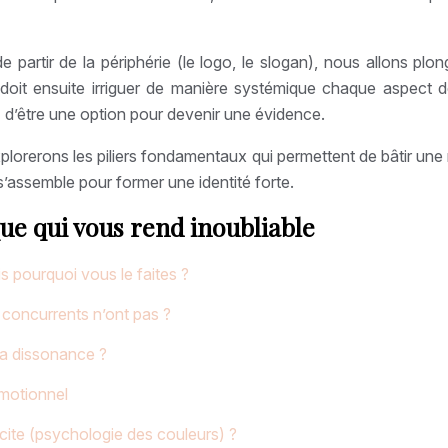
partir de la périphérie (le logo, le slogan), nous allons plo
 ensuite irriguer de manière systémique chaque aspect de vo
d’être une option pour devenir une évidence.
plorerons les piliers fondamentaux qui permettent de bâtir u
assemble pour former une identité forte.
ue qui vous rend inoubliable
s pourquoi vous le faites ?
 concurrents n’ont pas ?
la dissonance ?
émotionnel
xcite (psychologie des couleurs) ?