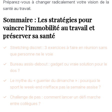
Préparez-vous à changer radicalement votre vision de la
santé au travail.
Sommaire : Les stratégies pour
vaincre l’immobilité au travail et
préserver sa santé
Stretching discret : 3 exercices à faire en réunion sans
que personne ne le voie
Bureau assis-debout : gadget ou vraie solution pour le
dos ?
Le mythe du « guerrier du dimanche » : pourquoi le
sport le week-end n’efface pas la semaine assise ?
Challenge de pas : comment lancer un défi marche
entre collègues ?