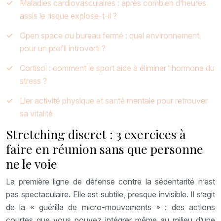
Maladies cardiovasculaires : après combien d’heures
assis le risque explose-t-il ?
Open space ou bureau fermé : quel environnement
pour un profil introverti ?
Cortisol : comment le sport aide à éliminer l’hormone du
stress ?
Lier activité physique et santé mentale pour retrouver
sa vitalité
Stretching discret : 3 exercices à
faire en réunion sans que personne
ne le voie
La première ligne de défense contre la sédentarité n’est
pas spectaculaire. Elle est subtile, presque invisible. Il s’agit
de la « guérilla de micro-mouvements » : des actions
courtes que vous pouvez intégrer même au milieu d’une