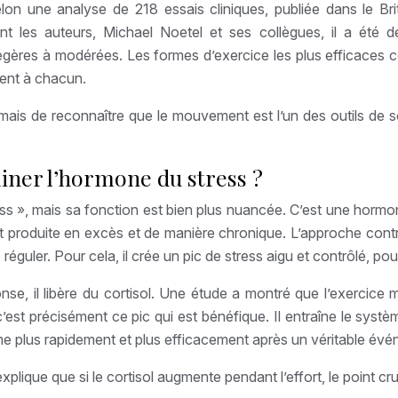
n une analyse de 218 essais cliniques, publiée dans le Brit
nt les auteurs, Michael Noetel et ses collègues, il a été d
gères à modérées. Les formes d’exercice les plus efficaces co
ient à chacun.
, mais de reconnaître que le mouvement est l’un des outils de s
miner l’hormone du stress ?
s », mais sa fonction est bien plus nuancée. C’est une hormon
st produite en excès et de manière chronique. L’approche contre
 réguler. Pour cela, il crée un pic de stress aigu et contrôlé, po
éponse, il libère du cortisol. Une étude a montré que l’exerc
’est précisément ce pic qui est bénéfique. Il entraîne le sys
lme plus rapidement et plus efficacement après un véritable évé
lique que si le cortisol augmente pendant l’effort, le point cruc