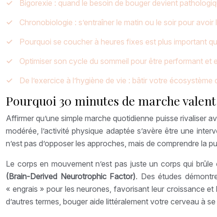
Bigorexie : quand le besoin de bouger devient pathologi
Chronobiologie : s’entraîner le matin ou le soir pour avoir
Pourquoi se coucher à heures fixes est plus important que
Optimiser son cycle du sommeil pour être performant et
De l’exercice à l’hygiène de vie : bâtir votre écosystème d
Pourquoi 30 minutes de marche valent 
Affirmer qu’une simple marche quotidienne puisse rivaliser a
modérée, l’activité physique adaptée s’avère être une inter
n’est pas d’opposer les approches, mais de comprendre la p
Le corps en mouvement n’est pas juste un corps qui brûle de
(Brain-Derived Neurotrophic Factor)
. Des études démontren
« engrais » pour les neurones, favorisant leur croissance et
d’autres termes, bouger aide littéralement votre cerveau à se