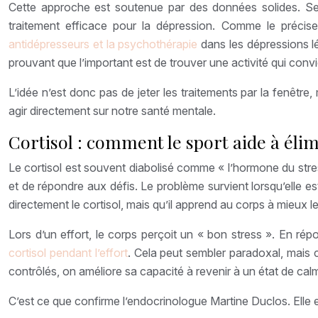
Cette approche est soutenue par des données solides. Selo
traitement efficace pour la dépression. Comme le précise
antidépresseurs et la psychothérapie
dans les dépressions lé
prouvant que l’important est de trouver une activité qui conv
L’idée n’est donc pas de jeter les traitements par la fenêtre
agir directement sur notre santé mentale.
Cortisol : comment le sport aide à éli
Le cortisol est souvent diabolisé comme « l’hormone du stres
et de répondre aux défis. Le problème survient lorsqu’elle e
directement le cortisol, mais qu’il apprend au corps à mieux le
Lors d’un effort, le corps perçoit un « bon stress ». En r
cortisol pendant l’effort
. Cela peut sembler paradoxal, mais c
contrôlés, on améliore sa capacité à revenir à un état de ca
C’est ce que confirme l’endocrinologue Martine Duclos. Elle exp