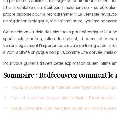
La plupart des articles sur le sujet se contentent de mention
Et si la véritable clé n’était pas simplement de « se défouler
propre biologie pour la reprogrammer ? La véritable révolut
de régulation biologique, réinitialisant notre système hormon
Cet article va au-delà des platitudes pour décortiquer le 
sport sculpte notre gestion du cortisol, et comment le 
verrons également l’importance cruciale du timing et de la rég
à voir l’activité physique non plus comme une corvée, mais c
Pour vous guider à travers cette exploration du lien intime ent
Sommaire : Redécouvrez comment le 
Pourquoi 30 minutes de marche valent parfois mieux qu’
Cortisol : comment le sport aide à éliminer l’hormone du s
Image corporelle : comment le mouvement change votre r