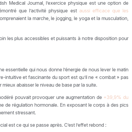
ish Medical Journal, l’exercice physique est une option de
émontré que l’activité physique est
aussi efficace que les
mprenaient la marche, le jogging, le yoga et la musculation,
oin les plus accessibles et puissants à notre disposition pour
e essentielle qui nous donne l’énergie de nous lever le matin
-intuitive et fascinante du sport est qu’il ne « combat » pas
ur mieux abaisser le niveau de base par la suite.
ice modéré pouvait provoquer une augmentation de
+39,9% du
tème de régulation hormonale. En exposant le corps à des pics
nement stressant.
ial est ce qui se passe après. C’est l’effet rebond :