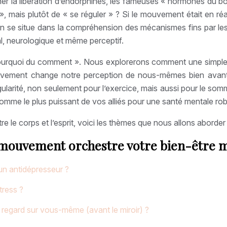
ner la libération d’endorphines, les fameuses « hormones du bo
 », mais plutôt de « se réguler » ? Si le mouvement était en ré
ion se situe dans la compréhension des mécanismes fins par les
al, neurologique et même perceptif.
« pourquoi du comment ». Nous explorerons comment une simple 
mouvement change notre perception de nous-mêmes bien avant
ularité, non seulement pour l’exercice, mais aussi pour le somme
omme le plus puissant de vos alliés pour une santé mentale rob
re le corps et l’esprit, voici les thèmes que nous allons aborder 
mouvement orchestre votre bien-être 
un antidépresseur ?
tress ?
egard sur vous-même (avant le miroir) ?