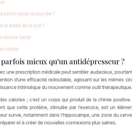
que
 la pêche toute la journée ?
 la durée de la nuit ?
 en bonne santé
e vitalité
parfois mieux qu’un antidépresseur ?
vec une prescription médicale peut sembler audacieux, pourtant 
vention d’une efficacité redoutable, agissant sur les mêmes ci
uissance intrinsèque du mouvement comme outil thérapeutique
s calories ; c’est un corps qui produit de la chimie positiv
t que cette protéine, stimulée par l’exercice, est un élément
 leur survie, notamment dans l’hippocampe, une zone du cervea
 réparer et à créer de nouvelles connexions plus saines.