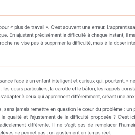
our « plus de travail ». C’est souvent une erreur. L’apprentiss
ue. En ajustant précisément la difficulté à chaque instant, il m
roche ne vise pas à supprimer la difficulté, mais à la doser int
nce face à un enfant intelligent et curieux qui, pourtant, « n
t : les cours particuliers, la carotte et le bâton, les rappels con
s’adapter à ceux qui apprennent différemment, créant une anxiét
es, sans jamais remettre en question le cœur du problème : un 
s la qualité et l’ajustement de la difficulté proposée ? C’est 
dicalement différente. Il ne s’agit pas de remplacer l’humai
 élèves ne permet pas : un ajustement en temps réel.