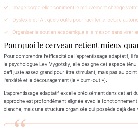
Image corporelle : comment le mouvement change votre r
Dyslexie et IA : quels outils pour faciliter la lecture auto
Organiser le soutien académique à la maison sans virer au 
Pourquoi le cerveau retient mieux quand
Pour comprendre l’efficacité de l’apprentissage adaptatif, il
le psychologue Lev Vygotsky, elle désigne cet espace ténu ent
défi juste assez grand pour être stimulant, mais pas au point 
l’anxiété et le découragement (le « burn-out »).
L’apprentissage adaptatif excelle précisément dans cet art 
approche est profondément alignée avec le fonctionnement i
blanche, mais une structure organisée qui possède déjà des « 