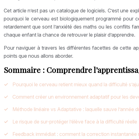
Cet article n’est pas un catalogue de logiciels. C’est une 
pourquoi le cerveau est biologiquement programmé pour c
retardement que sont l’anxiété des maths ou les conflits famili
chaque enfant la chance de retrouver le plaisir d’apprendre.
Pour naviguer à travers les différentes facettes de cette a
points que nous allons aborder.
Sommaire : Comprendre l’apprentissage
Pourquoi le cerveau retient mieux quand la difficulté s’aj
Comment créer un environnement adaptatif pour les devoi
Méthode linéaire vs Adaptative : laquelle sauve l’année 
Le risque de sur-protéger l’élève face à la difficulté réelle
Feedback immédiat : comment la correction instantanée r