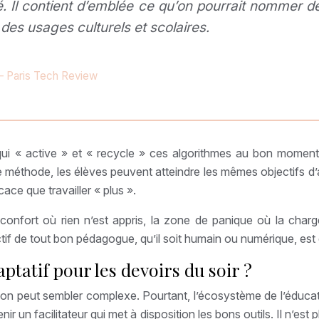
. Il contient d’emblée ce qu’on pourrait nommer d
r des usages culturels et scolaires.
 – Paris Tech Review
qui « active » et « recycle » ces algorithmes au bon moment,
e méthode, les élèves peuvent atteindre les mêmes objectifs d’
cace que travailler « plus ».
e confort où rien n’est appris, la zone de panique où la charg
ectif de tout bon pédagogue, qu’il soit humain ou numérique, est
atif pour les devoirs du soir ?
son peut sembler complexe. Pourtant, l’écosystème de l’éduca
r un facilitateur qui met à disposition les bons outils. Il n’est 