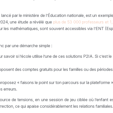
, lancé par le ministère de l’Éducation nationale, est un exemple 
-2024, une étude a révélé que
plus de 53 000 professeurs et 1,3
r les mathématiques, sont souvent accessibles via l’ENT (Esp
nc par une démarche simple :
r savoir si l’école utilise l’une de ces solutions P2IA. Si c’e
osent des comptes gratuits pour les familles ou des périodes d
», proposez « faisons le point sur ton parcours sur la plateform
s erreurs.
urce de tensions, en une session de jeu ciblée où l’enfant es
rection, ce qui apaise considérablement les relations familiales