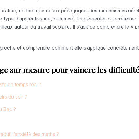
exploration, en tant que neuro-pédagogue, des mécanismes cér
e type d’apprentissage, comment l’implémenter concrètement
aux autour du travail scolaire. Il s’agit de comprendre le « pou
pproche et comprendre comment elle s’applique concrètement, 
 sur mesure pour vaincre les difficulté
uste en temps réel ?
rs du soir ?
du Bac ?
éduit l’anxiété des maths ?